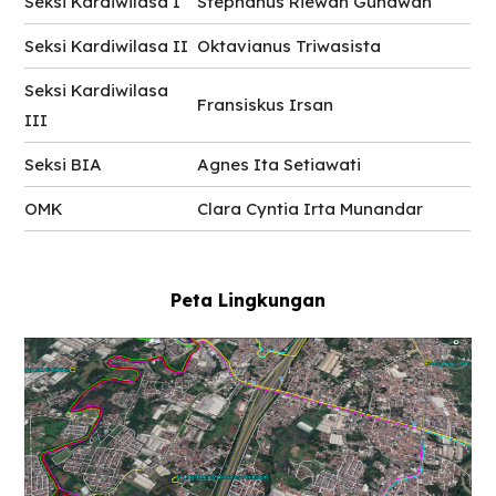
Seksi Kardiwilasa I
Stephanus Riewan Gunawan
Seksi Kardiwilasa II
Oktavianus Triwasista
Seksi Kardiwilasa
Fransiskus Irsan
III
Seksi BIA
Agnes Ita Setiawati
OMK
Clara Cyntia Irta Munandar
Peta Lingkungan