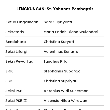
LINGKUNGAN: St. Yohanes Pembaptis
Ketua Lingkungan
Sara Supriyanti
Sekretaris
Maria Endah Diana Wulandari
Bendahara
Christina Suryati
Seksi Liturgi
Valentinus Sunarto
Seksi Pewartaan
Ignatius Rifai
SKK
Stephanus Subardjo
SKK
Christina Supriyati
Seksi PSE I
Antonius Widi Suherman
Seksi PSE II
Vicensia Hilda Wirawan