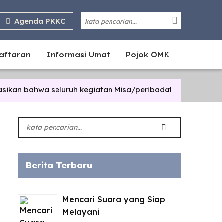
Agenda PKKC
daftaran
Informasi Umat
Pojok OMK
an bahwa seluruh kegiatan Misa/peribadatan/pertemuan di 
Berita Terbaru
Mencari Suara yang Siap
Melayani