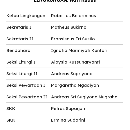
LINGKUNGAN: Hati Kudus
Ketua Lingkungan
Robertus Belarminus
Sekretaris I
Matheus Sukirno
Sekretaris II
Fransiscus Tri Susilo
Bendahara
Ignatia Marmiyati Kuntari
Seksi Liturgi I
Aloysia Kussunaryanti
Seksi Liturgi II
Andreas Supriyono
Seksi Pewartaan I
Margaretha Ngadiyah
Seksi Pewartaan II
Andreas Sri Sugiyono Nugraha
SKK
Petrus Suparjan
SKK
Ermina Sudarini