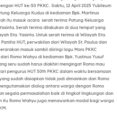
engan HUT ke-50 PKKC. Sabtu, 12 April 2025 Yubileum
atung Keluarga Kudus di kediaman Bpk. Martinus
lah itu masuk acara serah terima Patung Keluarga
 Yasinta. Serah terima dilakukan di dua tempat yang
ayah Sta. Yasinta. Untuk serah terima di Wilayah Sta.
 Panitia HUT, perwakilan dari Wilayah St. Paulus dan
erarakan masuk sambil diiringi lagu Mars PKKC
 dari Romo Wahyu di kediaman Bpk. Yustinus Yusuf
yang seru sudah harus diakhiri mengingat Romo mau
dari pengurus HUT 50th PKKC dalam waktu bersamaan
m yang sudah disiapkan tidak jadi dimainkan dan Romo
h mengutamakan dialog antara warga dengan Romo
n segala permasalahan baik di tingkat lingkungan dan
elain itu Romo Wahyu juga menawarkan modal bagi warga
KM.