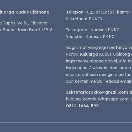
eluarga Kudus Cibinong
Telepon
: 021-83716357 (kantor
Sekretariat PKKC)
a Tapos No.31, Cibinong,
 Bogor, Jawa Barat 16918
Instagram : Komsos PKKC
Youtube : Komsos PKKC
Bagi umat yang ingin bertanya s
Paroki Keluarga Kudus Cibinong 
ingin menyumbang artikel, info k
lingkungan / wilayah, dan juga 
iman, umat bisa mengirim perta
dan konten melalui redaksi email 
sekretariatpkkc@gmail.com
a
hubungi kontak Whatsapp kami d
0811-1664-599