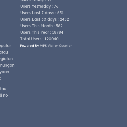
Users Yesterday : 76
Users Last 7 days : 651
Users Last 30 days : 2452
Users This Month : 582
Users This Year : 18784
Total Users : 120040
eputar
Powered By
WPS Visitor Counter
atau
egiatan
renungan
nyaan
:
tau
i no