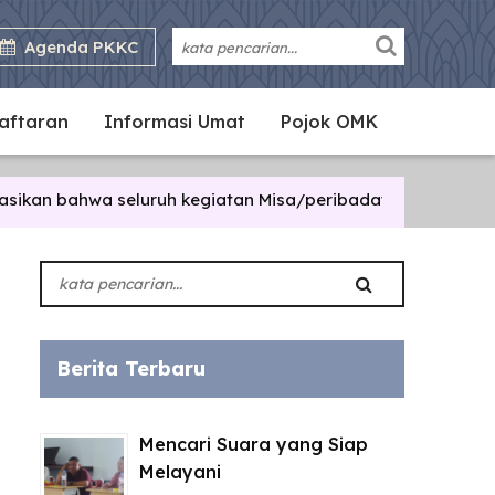
Agenda PKKC
daftaran
Informasi Umat
Pojok OMK
a seluruh kegiatan Misa/peribadatan/pertemuan di lingkun
Berita Terbaru
Mencari Suara yang Siap
Melayani