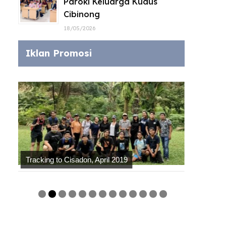
Paroki Keluarga Kudus
Cibinong
18/05/2026
Iklan Promosi
Kegiata
Tracking to Cisadon, April 2019
Mahaku